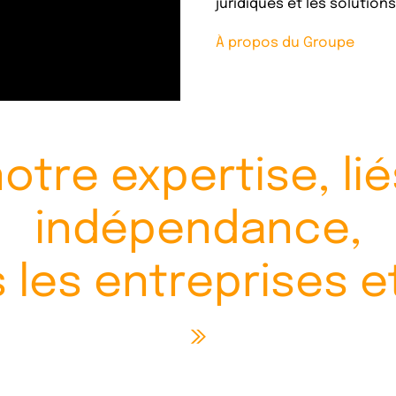
juridiques et les solution
À propos du Groupe
notre expertise,
li
indépendance,
 les entreprises
e
»