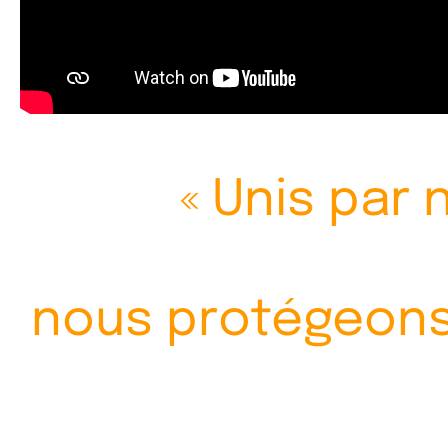
« Unis par 
nous protégeons